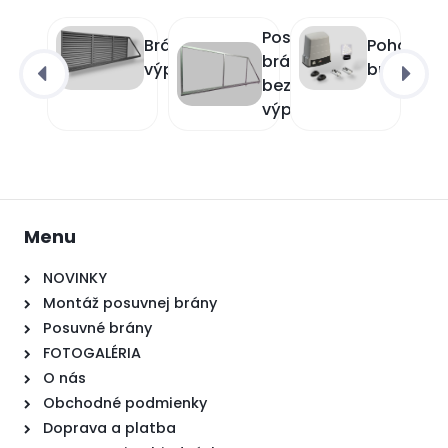
Posuvné
Brány s
Pohony
brány
výplňou
brán
bez
výplne
Menu
NOVINKY
Montáž posuvnej brány
Posuvné brány
FOTOGALÉRIA
O nás
Obchodné podmienky
Doprava a platba