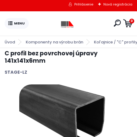
Prihlásenie
Nová registrácia
0
Úvod
Komponenty na výrobu brán
Koľajnice / "C" profil
C profil bez povrchovej úpravy
141x141x6mm
STAGE-LZ