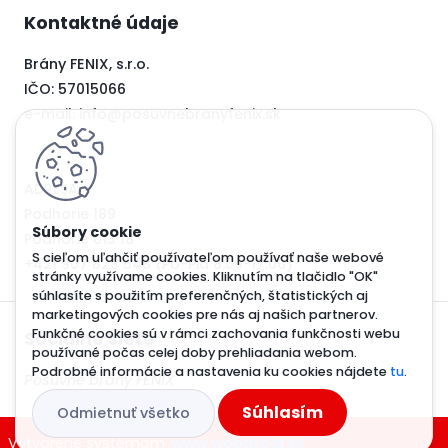
Kontaktné údaje
Brány FENIX, s.r.o.
IČO:
57015066
e-mail: info@posuvnebranyfenix.sk
ADRESA:
Podhorie
189
Podhorie
013 18
S cieľom uľahčiť používateľom používať naše webové
+421 907 828 548
(Po-Pia 8:00-17:00)
stránky využívame cookies. Kliknutím na tlačidlo "OK"
súhlasíte s použitím preferenčných, štatistických aj
marketingových cookies pre nás aj našich partnerov.
Funkčné cookies sú v rámci zachovania funkčnosti webu
Sociálne siete
používané počas celej doby prehliadania webom.
Podrobné informácie a nastavenia ku cookies nájdete
tu
.
Posuvné brány FENIX
Súhlasím
Odmietnuť všetko
Vytvorené systémom
www.webareal.sk